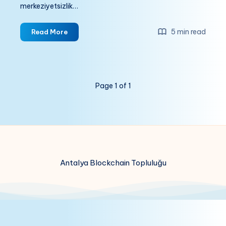
merkeziyetsizlik…
DePIN:
5 min read
Read More
Blockchain
Tabanlı
Fiziksel
Altyapı
Page 1 of 1
Ağlarının
Geleceği
Antalya Blockchain Topluluğu