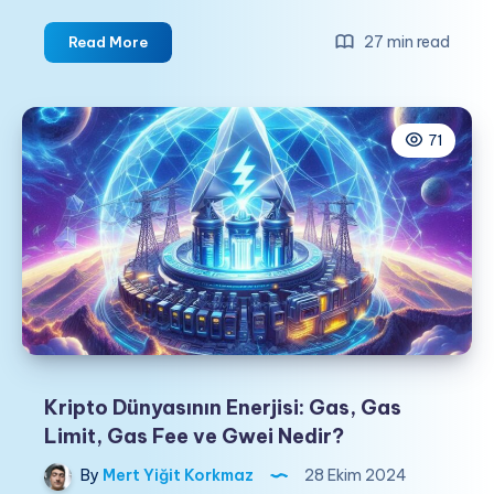
Antimadde
27 min read
Read More
Destekli
Stablecoin’ler
ve
71
Uzak
Geleceğin
Enerji
Ekonomisi
Kripto Dünyasının Enerjisi: Gas, Gas
Limit, Gas Fee ve Gwei Nedir?
By
Mert Yiğit Korkmaz
28 Ekim 2024