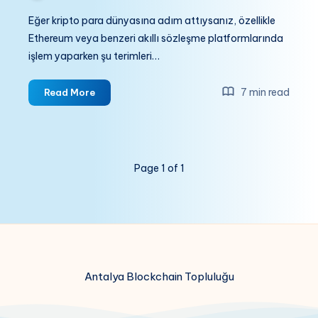
Eğer kripto para dünyasına adım attıysanız, özellikle
Ethereum veya benzeri akıllı sözleşme platformlarında
işlem yaparken şu terimleri…
Kripto
7 min read
Read More
Dünyasının
Enerjisi:
Gas,
Gas
Page 1 of 1
Limit,
Gas
Fee
ve
Gwei
Nedir?
Antalya Blockchain Topluluğu