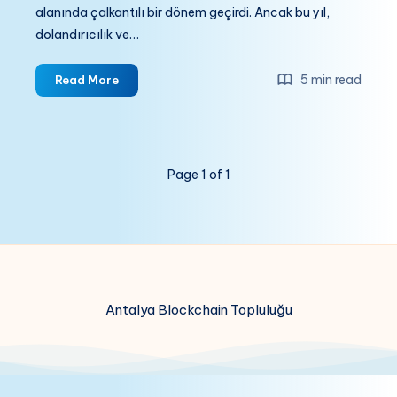
alanında çalkantılı bir dönem geçirdi. Ancak bu yıl,
dolandırıcılık ve…
Kripto
5 min read
Read More
Dünyasında
2024:
Dolandırıcılıklar
Azalıyor,
Page 1 of 1
Fidye
Yazılımları
ve
Darknet
Pazarları
Yükseliyor!
Antalya Blockchain Topluluğu