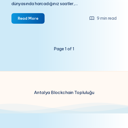
dünyasında harcadığınız saatler,…
Dijital
9 min read
Read More
Ekonomilerin
Şaşırtıcı
Ortak
Noktaları:
Page 1 of 1
Steam
Eşya
Pazarı
ve
Blockchain
Güvenliği
Antalya Blockchain Topluluğu