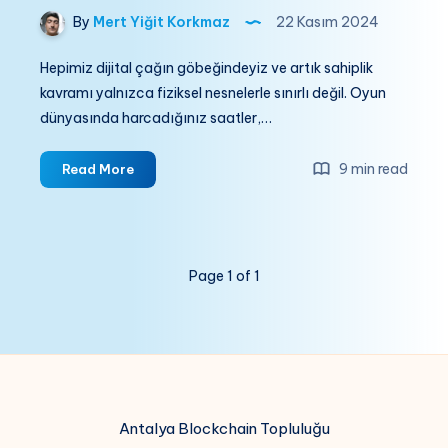
By
Mert Yiğit Korkmaz
22 Kasım 2024
Hepimiz dijital çağın göbeğindeyiz ve artık sahiplik
kavramı yalnızca fiziksel nesnelerle sınırlı değil. Oyun
dünyasında harcadığınız saatler,…
Dijital
9 min read
Read More
Ekonomilerin
Şaşırtıcı
Ortak
Noktaları:
Page 1 of 1
Steam
Eşya
Pazarı
ve
Blockchain
Güvenliği
Antalya Blockchain Topluluğu