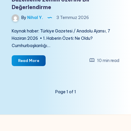
Değerlendirme
By
Nihal Y.
3 Temmuz 2026
Kaynak haber: Türkiye Gazetesi / Anadolu Ajansı, 7
Haziran 2026 • 1. Haberin Özeti: Ne Oldu?
Cumhurbaşkanlığı…
Devletin
10 min read
Read More
Zincire
Bağlanması:
Türkiye’nin
Blokzincir
Page 1 of 1
Hamlesi
ve
Küresel
Düzenleme
Zemini
Üzerine