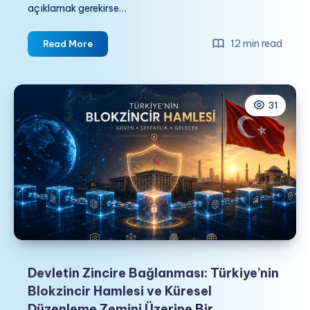
açıklamak gerekirse…
BLOKZİNCİRİN
12 min read
Read More
TEKNİK
YAPISI
VE
31
ÇALIŞMA
MANTIĞI
Devletin Zincire Bağlanması: Türkiye’nin
Blokzincir Hamlesi ve Küresel
Düzenleme Zemini Üzerine Bir